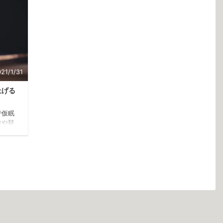
21/1/31
上げる
で仮眠
験や疑
は、机
を上
す。
きたい
腕に圧
り視力
不良に
腕や手
を乗せ
の上