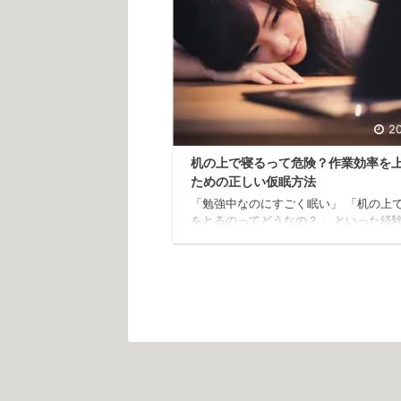
20
机の上で寝るって危険？作業効率を
ための正しい仮眠方法
「勉強中なのにすごく眠い」 「机の上
をとるのってどうなの？」 といった経
問をもったことがありませんか？ 今回
の上で寝る危険性やメリット、作業効率
げるための正しい仮眠方法をご紹介しま
机の上で寝る危険性は？ まず知ってお
のは机の上で寝ることの危険性です。 
がかかり血流が悪くなる 眼に圧がかか
低下につながる 胃への圧迫により消化
つながる 1つずつ見ていきましょう。 
に圧がかかり血流が悪くなる 片腕に頭
て仮眠をとったり、両腕を交差させて机