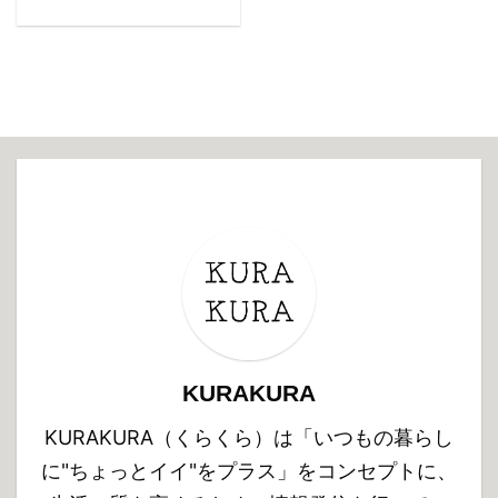
今回はNatureHikeの自動
インフレーターピローを
購入したので、そちらの
レビューや正直なデメリ
ット・感想、そしてネッ
トでの口コミをご紹介し
ます。 NatureHikeの自
動インフレーターピロー
の購入を検討している方
はぜひ参考にしてみて下
さい。 NatureHikeの自
動インフレーターピロー
の特徴＆商品スペック こ
こではNatureHikeの自動
KURAKURA
インフレーターピローの
特徴、商品スペックにつ
KURAKURA（くらくら）は「いつもの暮らし
いてご紹介します。
に"ちょっとイイ"をプラス」をコンセプトに、
NatureHikeの自動インフ