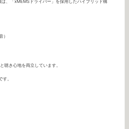
最大の特徴は、「xMEMSドライバー」を採用したハイブリッド構
音）
と聴き心地を両立しています。
です。