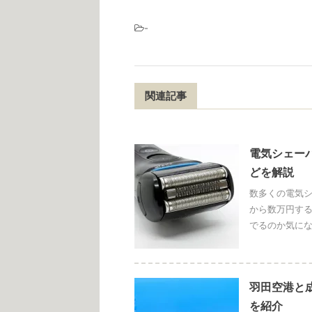
-
関連記事
電気シェー
どを解説
数多くの電気
から数万円する
でるのか気にな
羽田空港と
を紹介