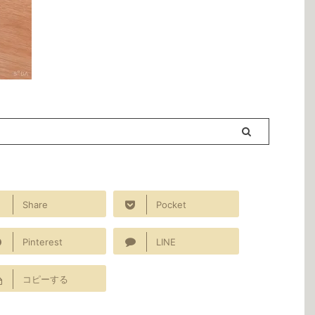
Share
Pocket
Pinterest
LINE
コピーする