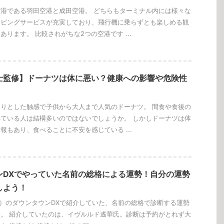
港である羽田空港と成田空港。 どちらもターミナル内には様々な
ッピングサービスが充実しており、飛行機に乗らずとも楽しめる観
あります。 比較されがちな2つの空港です ...
士監修】ドーナツは体に悪い？健康への影響や危険性
りとした触感で子供から大人まで人気のドーナツ。 間食や食後の
ている人は結構多いのではないでしょうか。 しかしドーナツは体
報もあり、食べることに不安を感じている ...
ンDXでやっていた名前の総格による運勢！自分の運勢
しよう！
13（木）のダウンタウンDXで紹介していた、名前の総格で診断する運勢
。 紹介していたのは、イヴルルド遙華氏。診断は予約がとれず大