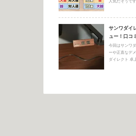
人気だそうです！
サンワダイ
ュー！口コ
今回はサンワダ
ーや正直なデメ
ダイレクト 卓上