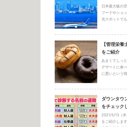
日本最大級の空
フードやショ
光スポットでも
【管理栄養
をご紹介
あまくてしっと
デザートに食べ
に悪いという情
ダウンタウ
をチェック
2021/5/
をご紹介します