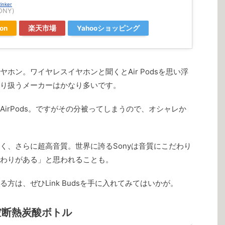
inker
ONY)
on
楽天市場
Yahooショッピング
ホン。ワイヤレスイヤホンと聞くとAir Podsを思い浮
り扱うメーカーはかなり多いです。
irPods。ですがその分被ってしまうので、オシャレか
りにくく、さらに超高音質。世界に誇るSonyは音質にこだわり
わりがある」と思われることも。
方は、ぜひLink Budsを手に入れてみてはいかが。
空断熱炭酸ボトル