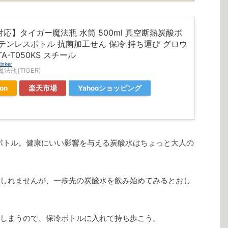
応】タイガー魔法瓶 水筒 500ml 真空断熱炭酸ボ
テンレスボトル 抗菌加工せん 保冷 持ち運び グロウ
TA-T050KS スチール
inker
法瓶(TIGER)
on
楽天市場
Yahooショッピング
ボトル。健康にいい影響を与える炭酸水はちょっと大人の
しれませんが、一歩先の炭酸水を飲み始めてみるとおし
しまうので、保冷ボトルに入れて持ち歩こう。