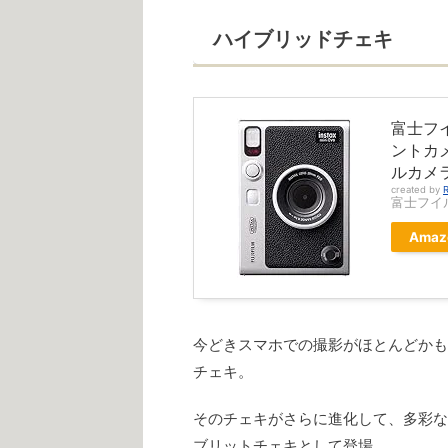
ハイブリッドチェキ
富士フイ
ントカ
ルカメラ) 
created by
R
富士フイ
Amaz
今どきスマホでの撮影がほとんどかも
チェキ。
そのチェキがさらに進化して、多彩な
ブリットチェキとして登場。