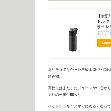
【炭酸対
トル ス
ラー M
created by
R
タイガー魔
Amaz
ありそうでなかった炭酸水OKの保冷
飲み物。
高校生はまだまだジュースが中心かも
ゃれの一歩仲間入り。
ペットボトルだとすぐにぬるくなって