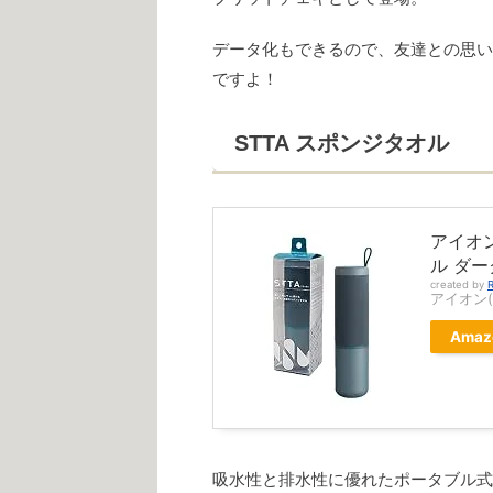
データ化もできるので、友達との思い
ですよ！
STTA スポンジタオル
アイオン
ル ダー
created by
R
アイオン(A
Amaz
吸水性と排水性に優れたポータブル式