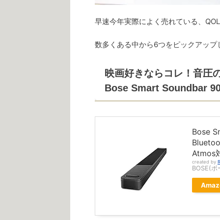
早速今年実際によく売れている、QO
数多くある中から6つをピックアップ
映画好きならコレ！音圧
Bose Smart Soundb
Bose 
Blueto
Atmo
created by
R
BOSE(ボ
Amaz