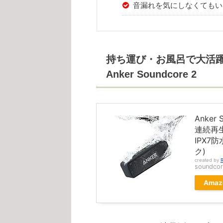
音漏れを気にしなくてもい
持ち運び・お風呂で大活
Anker Soundcore 2
Anker 
連続再
IPX7
ク)
created by
R
soundcor
Amaz