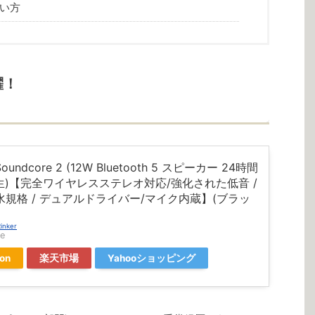
い方
躍！
Soundcore 2 (12W Bluetooth 5 スピーカー 24時間
生)【完全ワイヤレスステレオ対応/強化された低音 /
防水規格 / デュアルドライバー/マイク内蔵】(ブラッ
inker
e
on
楽天市場
Yahooショッピング