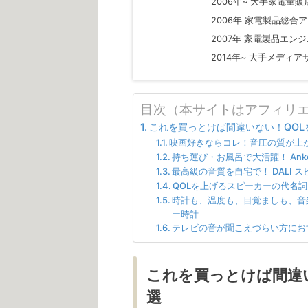
2006年~ 大手家電量
2006年 家電製品総合
2007年 家電製品エン
2014年~ 大手メデ
目次（本サイトはアフィリ
これを買っとけば間違いない！QOL
映画好きならコレ！音圧の質が上がる Bo
持ち運び・お風呂で大活躍！ Anker S
最高級の音質を自宅で！ DALI スピ
QOLを上げるスピーカーの代名詞 Ec
時計も、温度も、目覚ましも、音楽も、
ー時計
テレビの音が聞こえづらい方にお
これを買っとけば間違
選