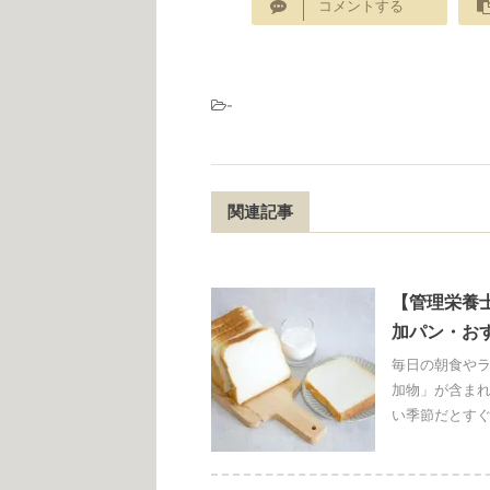
コメントする
-
関連記事
【管理栄養
加パン・お
毎日の朝食やラ
加物」が含ま
い季節だとすぐ