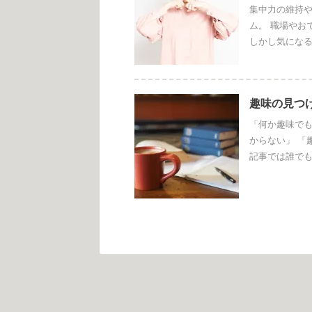
集中力の維持
ム。 職場やお
しかし気になる
趣味の見つ
「何か趣味でも
からない」 「
記事では誰でも