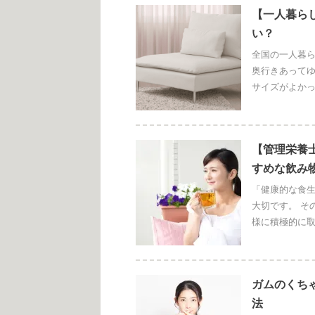
【一人暮ら
い？
全国の一人暮ら
奥行きあってゆ
サイズがよかった
【管理栄養
すめな飲み
「健康的な食
大切です。 そ
様に積極的に取
ガムのくち
法