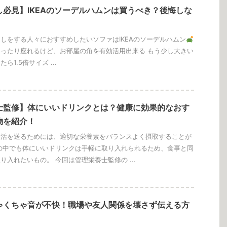
し必見】IKEAのソーデルハムンは買うべき？後悔しな
しをする人々におすすめしたいソファはIKEAのソーデルハムン
ったり座れるけど、お部屋の角を有効活用出来る もう少し大きい
ら1.5倍サイズ ...
士監修】体にいいドリンクとは？健康に効果的なおす
物を紹介！
生活を送るためには、適切な栄養素をバランスよく摂取することが
の中でも体にいいドリンクは手軽に取り入れられるため、食事と同
り入れたいもの。 今回は管理栄養士監修の ...
ゃくちゃ音が不快！職場や友人関係を壊さず伝える方