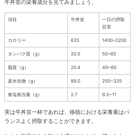
牛丼並の栄養成分を見てみましょう。
項目
牛丼並
一日の摂取
目安
カロリー
635
1400~2200
タンパク質（g）
20.0
50~65
脂質（g）
20.4
40~60
炭水化物（g）
89.0
250~325
食塩相当量（g）
2.7
9.3~11
実は牛丼並一杯であれば、移植における栄養素はバ
ランスよく摂取することができます。