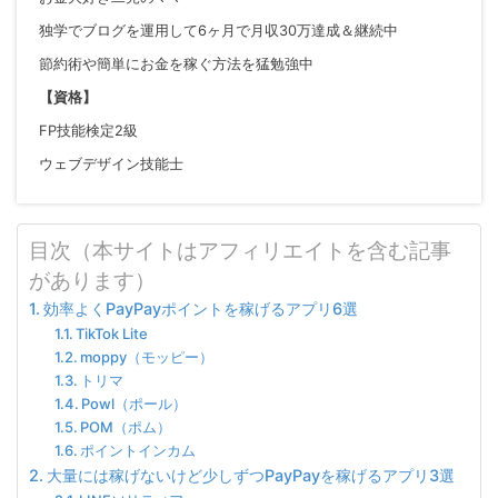
独学でブログを運用して6ヶ月で月収30万達成＆継続中
節約術や簡単にお金を稼ぐ方法を猛勉強中
【資格】
FP技能検定2級
ウェブデザイン技能士
目次（本サイトはアフィリエイトを含む記事
があります）
効率よくPayPayポイントを稼げるアプリ6選
TikTok Lite
moppy（モッピー）
トリマ
Powl（ポール）
POM（ポム）
ポイントインカム
大量には稼げないけど少しずつPayPayを稼げるアプリ3選