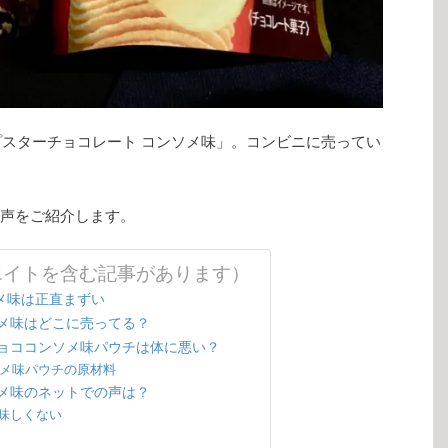
ップスターチョコレート コンソメ味」。コンビニに売ってい
声をご紹介します。
エイトを含む記事があります）
メ味は正直まずい
メ味はどこに売ってる？
ョココンソメ味パウチは体に悪い？
ソメ味パウチの原材料
メ味のネットでの声は？
味しくない