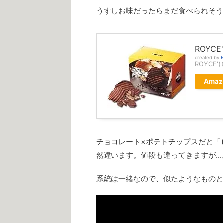
うすしお味だったらまだ食べられそう
ROYC
created by
R
ROYCE'
Amaz
チョコレート×ポテトチップスだと「
然違います。値段も違ってきますが...
系統は一緒なので、似たようなものと